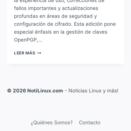
la experiencia de uso, correcciones de
fallos importantes y actualizaciones
profundas en áreas de seguridad y
configuración de cifrado. Esta edición pone
especial énfasis en la gestión de claves
OpenPGP,…
THUNDERBIRD
LEER MÁS
146
YA
ESTÁ
DISPONIBLE
CON
NUEVA
© 2026 NotiLinux.com
- Noticias Linux y más!
INTERFAZ
PARA
CONFIGURAR
OPENPGP
KEYSERVERS
¿Quiénes Somos?
Contacto
Y