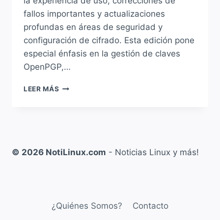
la experiencia de uso, correcciones de
fallos importantes y actualizaciones
profundas en áreas de seguridad y
configuración de cifrado. Esta edición pone
especial énfasis en la gestión de claves
OpenPGP,…
THUNDERBIRD
LEER MÁS
146
YA
ESTÁ
DISPONIBLE
CON
NUEVA
© 2026 NotiLinux.com
- Noticias Linux y más!
INTERFAZ
PARA
CONFIGURAR
OPENPGP
KEYSERVERS
¿Quiénes Somos?
Contacto
Y