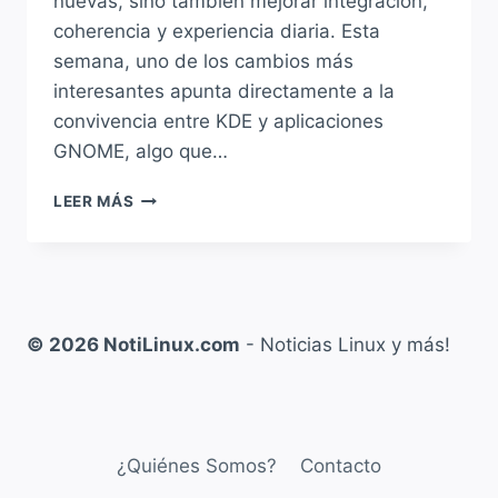
nuevas, sino también mejorar integración,
coherencia y experiencia diaria. Esta
semana, uno de los cambios más
interesantes apunta directamente a la
convivencia entre KDE y aplicaciones
GNOME, algo que…
KDE
LEER MÁS
MEJORA
EL
SOPORTE
PARA
APLICACIONES
GNOME,
© 2026 NotiLinux.com
- Noticias Linux y más!
ZOOM
EN
PLASMA,
DISCOVER
Y
¿Quiénes Somos?
Contacto
MUCHAS