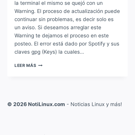
la terminal el mismo se quejó con un
Warning. El proceso de actualización puede
continuar sin problemas, es decir solo es
un aviso. Si deseamos arreglar este
Warning te dejamos el proceso en este
posteo. El error está dado por Spotify y sus
claves gpg (Keys) la cuales…
VIDEO
LEER MÁS
Y
SOLUCIÓN
A:
«KEY
IS
STORED
© 2026 NotiLinux.com
- Noticias Linux y más!
IN
LEGACY
TRUSTED.GPG
KEYRING»
AL