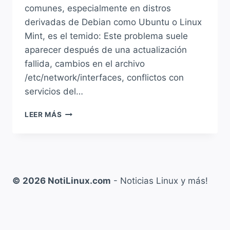
comunes, especialmente en distros
derivadas de Debian como Ubuntu o Linux
Mint, es el temido: Este problema suele
aparecer después de una actualización
fallida, cambios en el archivo
/etc/network/interfaces, conflictos con
servicios del…
SOLUCIÓN
LEER MÁS
A:
“FAILED
TO
START
NETWORKMANAGER.SERVICE”
O
© 2026 NotiLinux.com
- Noticias Linux y más!
“NETWORKING
NOT
RUNNING”
EN