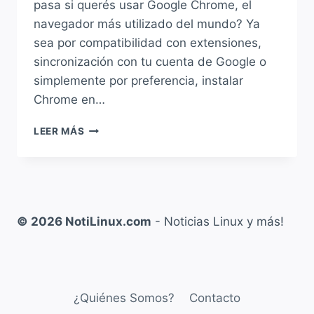
pasa si querés usar Google Chrome, el
navegador más utilizado del mundo? Ya
sea por compatibilidad con extensiones,
sincronización con tu cuenta de Google o
simplemente por preferencia, instalar
Chrome en…
VIDEO:
LEER MÁS
¿CÓMO
INSTALAR
GOOGLE
CHROME
EN
DEBIAN?
© 2026 NotiLinux.com
- Noticias Linux y más!
TRES
MÉTODOS
FÁCILES
Y
EFECTIVOS
¿Quiénes Somos?
Contacto