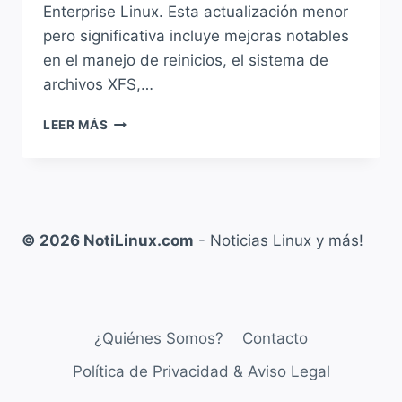
Enterprise Linux. Esta actualización menor
pero significativa incluye mejoras notables
en el manejo de reinicios, el sistema de
archivos XFS,…
ROCKY
LEER MÁS
LINUX
10.1:
DESCUBRÍ
TODAS
LAS
NOVEDADES
© 2026 NotiLinux.com
- Noticias Linux y más!
Y
MEJORAS
DE
ESTA
NUEVA
¿Quiénes Somos?
Contacto
VERSIÓN
Política de Privacidad & Aviso Legal