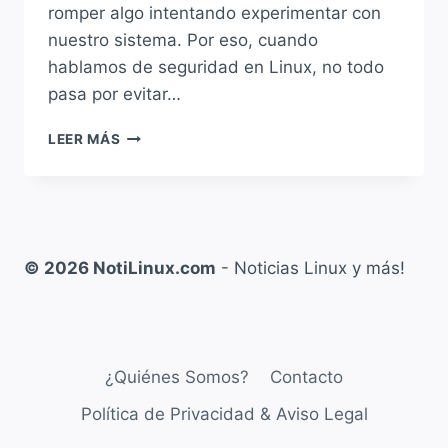
romper algo intentando experimentar con
nuestro sistema. Por eso, cuando
hablamos de seguridad en Linux, no todo
pasa por evitar…
PROTEGÉ
LEER MÁS
TU
LINUX
ANTES
DE
QUE
SEA
© 2026 NotiLinux.com
- Noticias Linux y más!
TARDE:
LOS
MEJORES
SISTEMAS
DE
¿Quiénes Somos?
Contacto
BACKUP
Y
Política de Privacidad & Aviso Legal
RECUPERACIÓN