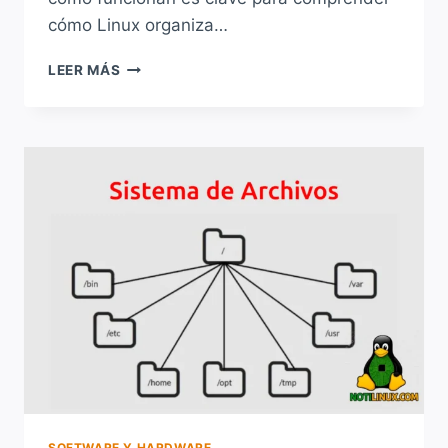
cómo Linux organiza…
INODOS
LEER MÁS
EN
LINUX:
LA
FICHA
TÉCNICA
DETRÁS
DE
CADA
ARCHIVO
SOFTWARE Y HARDWARE