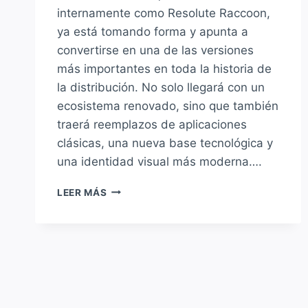
internamente como Resolute Raccoon,
ya está tomando forma y apunta a
convertirse en una de las versiones
más importantes en toda la historia de
la distribución. No solo llegará con un
ecosistema renovado, sino que también
traerá reemplazos de aplicaciones
clásicas, una nueva base tecnológica y
una identidad visual más moderna….
CANÓNICAL
LEER MÁS
SORPRENDE
CON
CAMBIOS
HISTÓRICOS
EN
LA
PRÓXIMA
UBUNTU