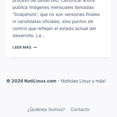
proceso de desarrollo, Canonical ahora
publica imágenes mensuales llamadas
“Snapshots”, que no son versiones finales
ni candidatas oficiales, sino puntos de
control que reflejan el estado actual del
desarrollo. La…
UBUNTU
LEER MÁS
26.04
LANZA
SU
TERCERA
SNAPSHOT
Y
© 2026 NotiLinux.com
- Noticias Linux y más!
CONTINÚA
A
PIE
FIRME
CON
¿Quiénes Somos?
Contacto
EL