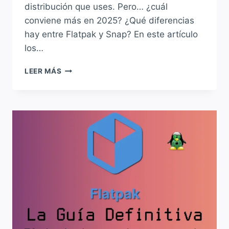
distribución que uses. Pero… ¿cuál
conviene más en 2025? ¿Qué diferencias
hay entre Flatpak y Snap? En este artículo
los…
FLATPAK
LEER MÁS
VS
SNAP:
¿QUÉ
FORMATO
DE
PAQUETES
ELEGIR
PARA
NUESTRA
DISTRO?