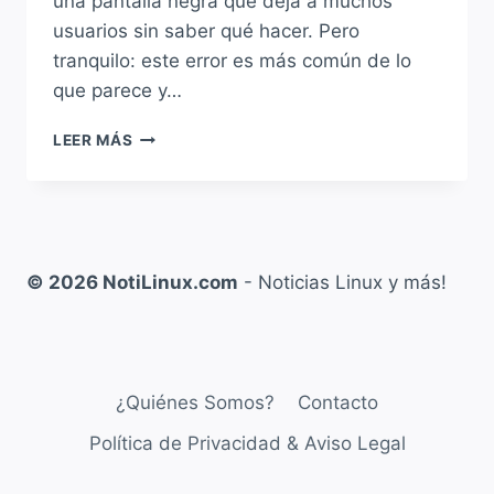
una pantalla negra que deja a muchos
usuarios sin saber qué hacer. Pero
tranquilo: este error es más común de lo
que parece y…
SOLUCIÓN
LEER MÁS
A:
«FAILED
TO
START
LIGHT
DISPLAY
© 2026 NotiLinux.com
- Noticias Linux y más!
MANAGER»
EN
DEBIAN,
UBUNTU,
LINUX
¿Quiénes Somos?
Contacto
MINT
Y
Política de Privacidad & Aviso Legal
DERIVADOS