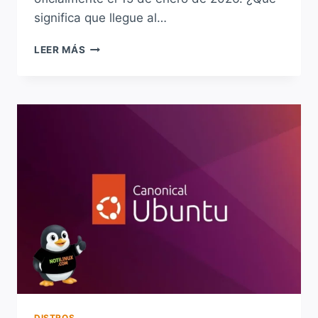
significa que llegue al…
UBUNTU
LEER MÁS
25.04
“PLUCKY
PUFFIN”
LLEGA
AL
FIN
DE
SU
SOPORTE,
A
ACTUALIZAR!!!
DISTROS