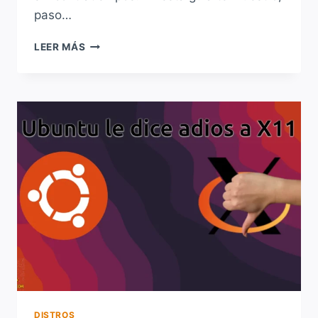
paso…
QUÉ
LEER MÁS
HACER
DESPUÉS
DE
INSTALAR
UBUNTU
25.10:
GUÍA
COMPLETA
PARA
DEJAR
TU
SISTEMA
A
PUNTO
DISTROS