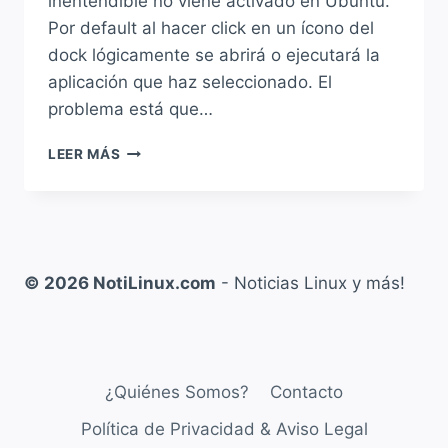
inentendible no viene activado en Ubuntu.
Por default al hacer click en un ícono del
dock lógicamente se abrirá o ejecutará la
aplicación que haz seleccionado. El
problema está que…
VIDEO:
LEER MÁS
COMO
ACTIVAR
«CLICK
TO
MINIMIZE»
PARA
© 2026 NotiLinux.com
- Noticias Linux y más!
MINIMIZAR
LAS
APLICACIONES
CON
UN
¿Quiénes Somos?
Contacto
CLIC
EN
Política de Privacidad & Aviso Legal
UBUNTU