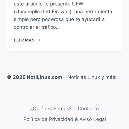
este artículo te presento UFW
(Uncomplicated Firewall), una herramienta
simple pero poderosa que te ayudará a
controlar el tráfico…
LEER MÁS
ADMINISTRANDO
NUESTRO
FIREWALL
CON
UFW
EN
© 2026 NotiLinux.com
- Noticias Linux y más!
DEBIAN,
UBUNTU,
MINT
Y
DERIVADOS
¿Quiénes Somos?
Contacto
Política de Privacidad & Aviso Legal