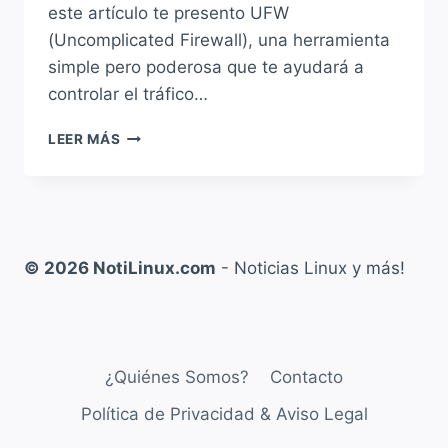
este artículo te presento UFW
(Uncomplicated Firewall), una herramienta
simple pero poderosa que te ayudará a
controlar el tráfico…
LEER MÁS
ADMINISTRANDO
NUESTRO
FIREWALL
CON
UFW
EN
© 2026 NotiLinux.com
- Noticias Linux y más!
DEBIAN,
UBUNTU,
MINT
Y
DERIVADOS
¿Quiénes Somos?
Contacto
Política de Privacidad & Aviso Legal