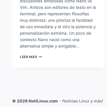
discusiones amistosas como Nano vs
Vim. Ambos son editores de texto en la
terminal, pero representan filosofías
muy distintas: uno prioriza la facilidad
de uso inmediata y el otro la potencia y
personalización extrema. Un poco de
contexto Nano nació como una
alternativa simple y amigable…
NANO
LEER MÁS
VS
VIM:
¿CUÁL
ES
EL
EDITOR
DE
TEXTO
© 2026 NotiLinux.com
- Noticias Linux y más!
IDEAL
EN