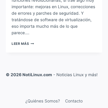
funciones revolucionarias, sí trae algo muy
importante: mejoras en Linux, correcciones
de errores y parches de seguridad. Y
tratándose de software de virtualización,
eso importa mucho más de lo que
parece….
VIRTUALBOX
LEER MÁS
7.2.8
LLEGA
CON
MUCHAS
MEJORAS,
CORRECCIONES
© 2026 NotiLinux.com
- Noticias Linux y más!
DE
SEGURIDAD
Y
MAYOR
ESTABILIDAD
¿Quiénes Somos?
Contacto