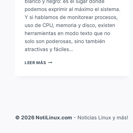
blanco y negro: es el lugar donde
podemos exprimir al máximo el sistema.
Y si hablamos de monitorear procesos,
uso de CPU, memoria y disco, existen
herramientas en modo texto que no
solo son poderosas, sino también
atractivas y fáciles…
LOS
LEER MÁS
MEJORES
MONITORES
DE
PROCESOS
EN
TERMINAL
PARA
LINUX
© 2026 NotiLinux.com
- Noticias Linux y más!