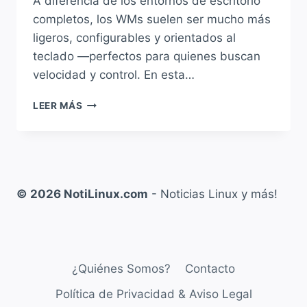
A diferencia de los entornos de escritorio
completos, los WMs suelen ser mucho más
ligeros, configurables y orientados al
teclado —perfectos para quienes buscan
velocidad y control. En esta…
LOS
LEER MÁS
MEJORES
GESTORES
DE
VENTANAS
PARA
LINUX
© 2026 NotiLinux.com
- Noticias Linux y más!
–
FLUXBOX,
HYPRLAND,
OPENBOX,
I3
¿Quiénes Somos?
Contacto
Y
MUCHO
Política de Privacidad & Aviso Legal
MÁS!