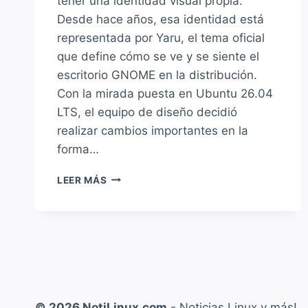
tener una identidad visual propia.
Desde hace años, esa identidad está
representada por Yaru, el tema oficial
que define cómo se ve y se siente el
escritorio GNOME en la distribución.
Con la mirada puesta en Ubuntu 26.04
LTS, el equipo de diseño decidió
realizar cambios importantes en la
forma…
UBUNTU
LEER MÁS
26.04
LTS:
YARU
CAMBIA
SU
INTEGRACIÓN
CON
GNOME
© 2026 NotiLinux.com
- Noticias Linux y más!
SHELL