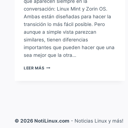
que aparecen siempre en la
conversación: Linux Mint y Zorin OS.
Ambas están diseñadas para hacer la
transición lo más fácil posible. Pero
aunque a simple vista parezcan
similares, tienen diferencias
importantes que pueden hacer que una
sea mejor que la otra…
¿VENÍS
LEER MÁS
DE
WINDOWS?
LINUX
MINT
VS
ZORIN
OS:
¿CUÁL
© 2026 NotiLinux.com
- Noticias Linux y más!
ELEGIR?