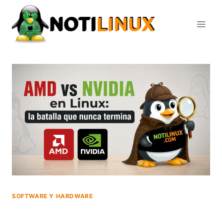
Saltar
al
contenido
SOFTWARE Y HARDWARE