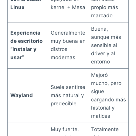
Linux
kernel + Mesa
propio más
marcado
Buena,
Experiencia
Generalmente
aunque más
de escritorio
muy buena en
sensible al
“instalar y
distros
driver y al
usar”
modernas
entorno
Mejoró
mucho, pero
Suele sentirse
sigue
Wayland
más natural y
cargando más
predecible
historial y
matices
Muy fuerte,
Totalmente