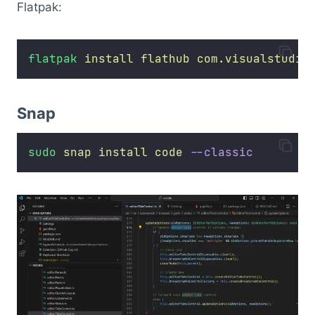
Flatpak:
flatpak
install
flathub
com.visualstudio
Snap
sudo
snap
install
code
--classic