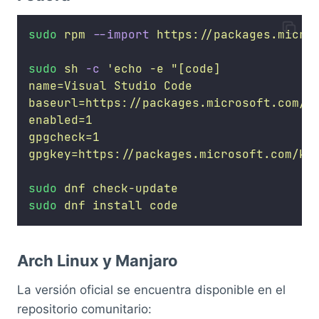
sudo
rpm
--import
https://packages.micro
sudo
sh
-c
'
echo -e "[code]
name=Visual Studio Code
baseurl=https://packages.microsoft.com/y
enabled=1
gpgcheck=1
gpgkey=https://packages.microsoft.com/ke
sudo
dnf
check-update
sudo
dnf
install
code
Arch Linux y Manjaro
La versión oficial se encuentra disponible en el
repositorio comunitario: