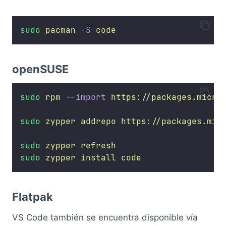
sudo
pacman
-S
code
openSUSE
sudo
rpm
--import
https://packages.micro
sudo
zypper
addrepo
https://packages.mic
sudo
zypper
refresh
sudo
zypper
install
code
Flatpak
VS Code también se encuentra disponible vía