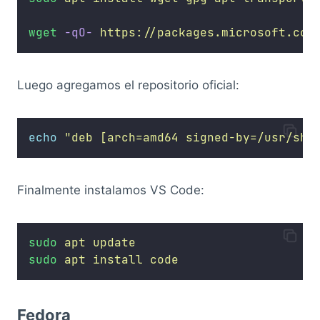
wget
-qO-
https://packages.microsoft.com
Luego agregamos el repositorio oficial:
echo
"
deb [arch=amd64 signed-by=/usr/sha
Finalmente instalamos VS Code:
sudo
apt
update
sudo
apt
install
code
Fedora