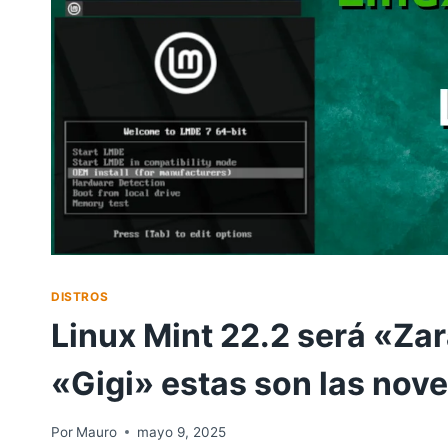
DISTROS
Linux Mint 22.2 será «Za
«Gigi» estas son las nov
Por
Mauro
mayo 9, 2025