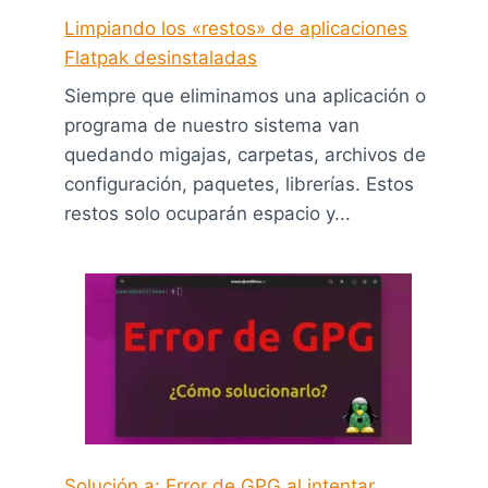
Limpiando los «restos» de aplicaciones
Flatpak desinstaladas
Siempre que eliminamos una aplicación o
programa de nuestro sistema van
quedando migajas, carpetas, archivos de
configuración, paquetes, librerías. Estos
restos solo ocuparán espacio y...
Solución a: Error de GPG al intentar