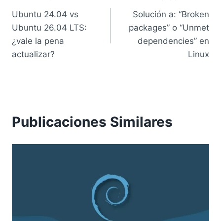
Navegación
Ubuntu 24.04 vs
Solución a: “Broken
de
Ubuntu 26.04 LTS:
packages” o “Unmet
entradas
¿vale la pena
dependencies” en
actualizar?
Linux
Publicaciones Similares