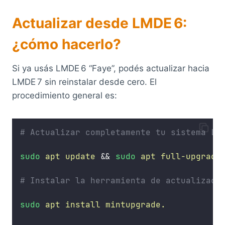
Actualizar desde LMDE 6:
¿cómo hacerlo?
Si ya usás LMDE 6 “Faye”, podés actualizar hacia
LMDE 7 sin reinstalar desde cero. El
procedimiento general es:
# Actualizar completamente tu sistema LMD
sudo
apt
update
 && 
sudo
apt
full-upgrade
# Instalar la herramienta de actualizaci
sudo
apt
install
mintupgrade.