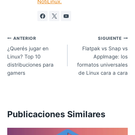
NotiLinux.
Navegación
ANTERIOR
SIGUIENTE
¿Querés jugar en
Flatpak vs Snap vs
de
Linux? Top 10
AppImage: los
entradas
distribuciones para
formatos universales
gamers
de Linux cara a cara
Publicaciones Similares