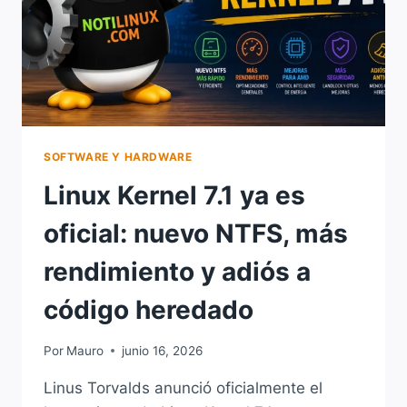
PROMETE
UNA
EXPERIENCIA
MUCHO
MÁS
PULIDA
SOFTWARE Y HARDWARE
Linux Kernel 7.1 ya es
oficial: nuevo NTFS, más
rendimiento y adiós a
código heredado
Por
Mauro
junio 16, 2026
Linus Torvalds anunció oficialmente el