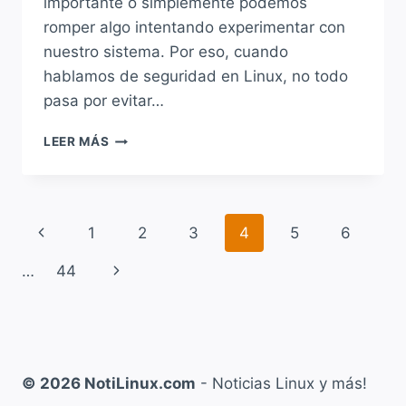
importante o simplemente podemos
romper algo intentando experimentar con
nuestro sistema. Por eso, cuando
hablamos de seguridad en Linux, no todo
pasa por evitar…
PROTEGÉ
LEER MÁS
TU
LINUX
ANTES
DE
Navegación
Página
1
2
3
4
5
6
QUE
SEA
de
anterior
Siguiente
…
44
TARDE:
LOS
página
página
MEJORES
SISTEMAS
DE
BACKUP
© 2026 NotiLinux.com
- Noticias Linux y más!
Y
RECUPERACIÓN