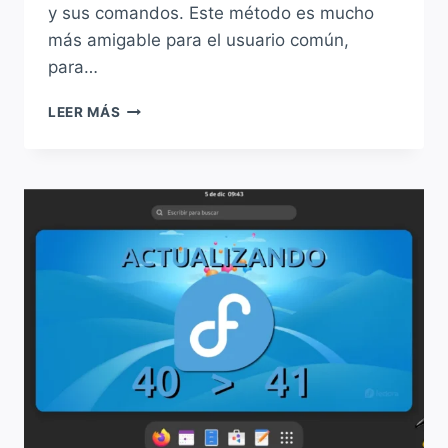
y sus comandos. Este método es mucho
más amigable para el usuario común,
para…
VIDEO:
LEER MÁS
ACTUALIZANDO
FEDORA
40
A
FEDORA
41
UTILIZANDO
EL
CENTRO
DE
SOFTWARE