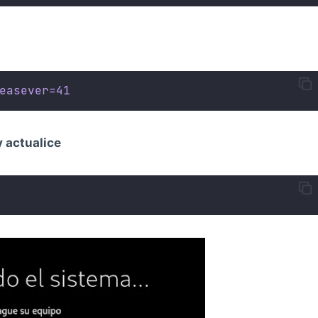
easever=41
y actualice