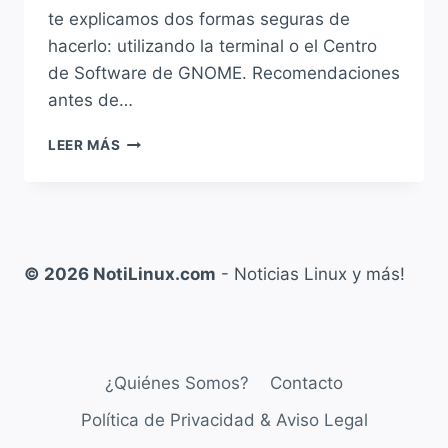
te explicamos dos formas seguras de
hacerlo: utilizando la terminal o el Centro
de Software de GNOME. Recomendaciones
antes de…
VIDEO:
LEER MÁS
CÓMO
ACTUALIZAR
FEDORA
41
A
FEDORA
© 2026 NotiLinux.com
- Noticias Linux y más!
42
PASO
A
PASO
¿Quiénes Somos?
Contacto
Política de Privacidad & Aviso Legal