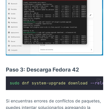
Paso 3: Descarga Fedora 42
sudo
dnf
system-upgrade
download
--relea
Si encuentras errores de conflictos de paquetes,
puedes intentar solucionarlos agregando la