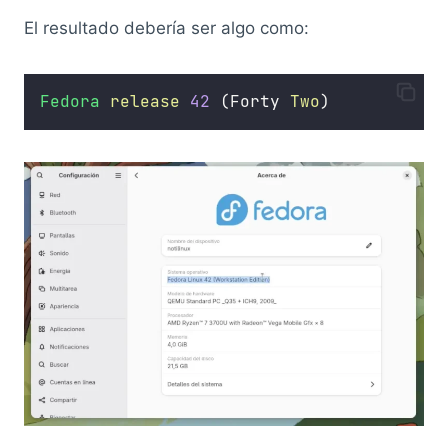
El resultado debería ser algo como:
Fedora
release
42
 (Forty 
Two
)