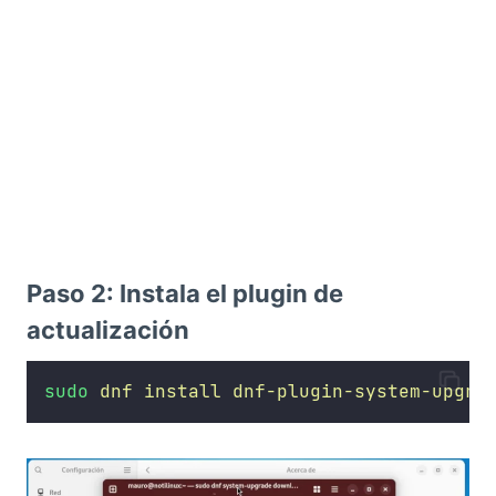
Paso 2: Instala el plugin de
actualización
sudo
dnf
install
dnf-plugin-system-upgra