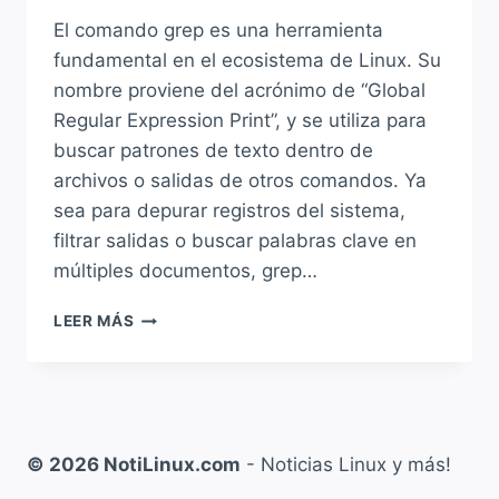
El comando grep es una herramienta
fundamental en el ecosistema de Linux. Su
nombre proviene del acrónimo de “Global
Regular Expression Print”, y se utiliza para
buscar patrones de texto dentro de
archivos o salidas de otros comandos. Ya
sea para depurar registros del sistema,
filtrar salidas o buscar palabras clave en
múltiples documentos, grep…
¿CÓMO
LEER MÁS
USAR
GREP
EN
LINUX?
GUÍA
COMPLETA
© 2026 NotiLinux.com
- Noticias Linux y más!
Y