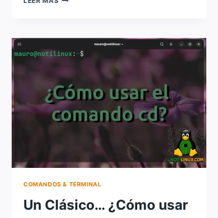
LEER MÁS
USAR
EL
COMANDO
LS
EN
LINUX?
COMANDOS & TERMINAL
Un Clásico… ¿Cómo usar