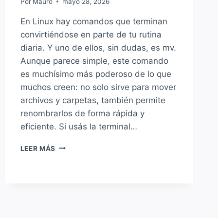
Por
Mauro
mayo 28, 2026
En Linux hay comandos que terminan
convirtiéndose en parte de tu rutina
diaria. Y uno de ellos, sin dudas, es mv.
Aunque parece simple, este comando
es muchísimo más poderoso de lo que
muchos creen: no solo sirve para mover
archivos y carpetas, también permite
renombrarlos de forma rápida y
eficiente. Si usás la terminal…
CÓMO
LEER MÁS
USAR
EL
COMANDO
MV
EN
LINUX:
MOVER