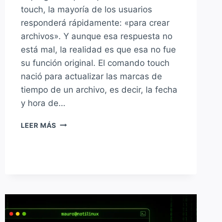
touch, la mayoría de los usuarios
responderá rápidamente: «para crear
archivos». Y aunque esa respuesta no
está mal, la realidad es que esa no fue
su función original. El comando touch
nació para actualizar las marcas de
tiempo de un archivo, es decir, la fecha
y hora de…
CÓMO
LEER MÁS
USAR
EL
COMANDO
TOUCH
EN
LINUX:
MUCHO
MÁS
QUE