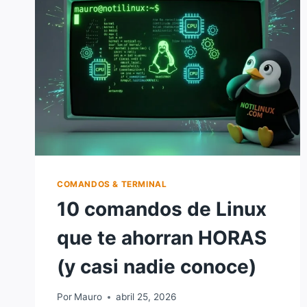
LINUX:
ELIMINAR
ARCHIVOS
Y
DIRECTORIOS
DESDE
LA
TERMINAL
COMANDOS & TERMINAL
10 comandos de Linux
que te ahorran HORAS
(y casi nadie conoce)
Por
Mauro
abril 25, 2026