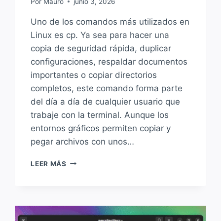
Por
Mauro
junio 3, 2026
Uno de los comandos más utilizados en
Linux es cp. Ya sea para hacer una
copia de seguridad rápida, duplicar
configuraciones, respaldar documentos
importantes o copiar directorios
completos, este comando forma parte
del día a día de cualquier usuario que
trabaje con la terminal. Aunque los
entornos gráficos permiten copiar y
pegar archivos con unos…
CÓMO
LEER MÁS
USAR
EL
COMANDO
CP
EN