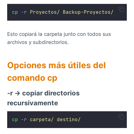
cp
-r
Proyectos/
Backup-Proyectos/
Esto copiará la carpeta junto con todos sus
archivos y subdirectorios.
Opciones más útiles del
comando cp
-r → copiar directorios
recursivamente
cp
-r
carpeta/
destino/