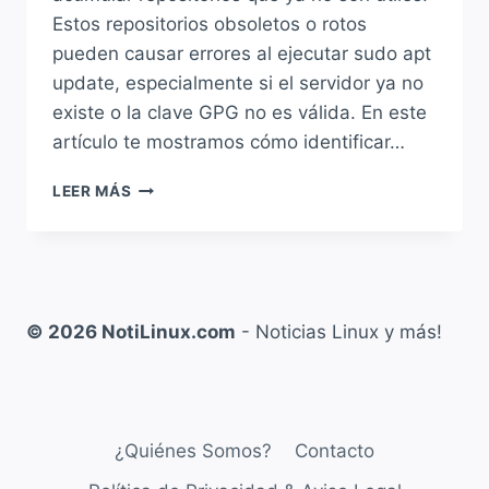
Estos repositorios obsoletos o rotos
pueden causar errores al ejecutar sudo apt
update, especialmente si el servidor ya no
existe o la clave GPG no es válida. En este
artículo te mostramos cómo identificar…
¿CÓMO
LEER MÁS
ELIMINAR
REPOSITORIOS
ROTOS,
EN
DESUSO
U
© 2026 NotiLinux.com
- Noticias Linux y más!
OBSOLETOS
EN
DEBIAN,
UBUNTU,
MINT
¿Quiénes Somos?
Contacto
Y
DERIVADOS?