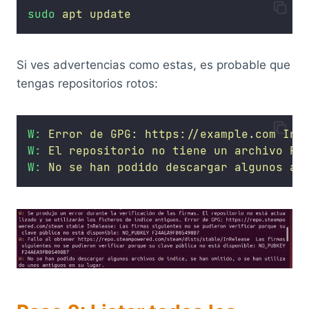
sudo
apt
update
Si ves advertencias como estas, es probable que
tengas repositorios rotos:
W:
Error
de
GPG:
https://example.com
InR
W:
El
repositorio
no
tiene
un
archivo
Re
W:
No
se
han
podido
descargar
algunos
ar