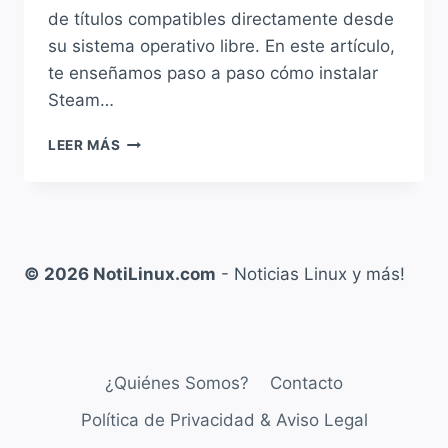
de títulos compatibles directamente desde
su sistema operativo libre. En este artículo,
te enseñamos paso a paso cómo instalar
Steam…
CÓMO
LEER MÁS
INSTALAR
STEAM
EN
UBUNTU:
GUÍA
COMPLETA
© 2026 NotiLinux.com
- Noticias Linux y más!
PASO
A
PASO
¿Quiénes Somos?
Contacto
Política de Privacidad & Aviso Legal