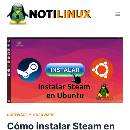
Saltar
al
contenido
SOFTWARE Y HARDWARE
Cómo instalar Steam en