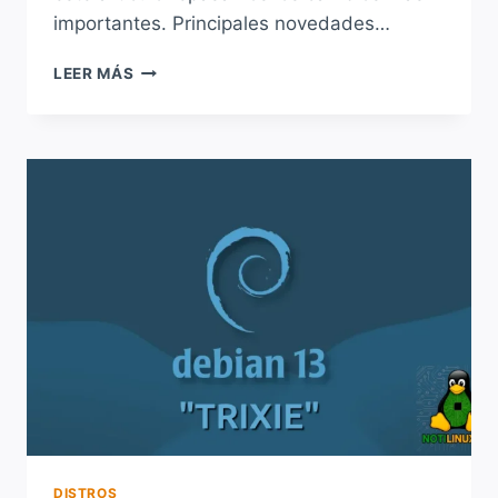
importantes. Principales novedades…
DEBIAN
LEER MÁS
13
“TRIXIE”
YA
ESTÁ
AQUÍ:
TODO
LO
QUE
TENÉS
QUE
SABER
DISTROS