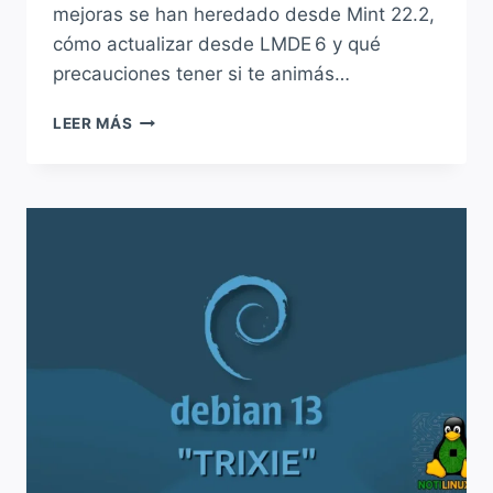
mejoras se han heredado desde Mint 22.2,
cómo actualizar desde LMDE 6 y qué
precauciones tener si te animás…
LMDE 7
LEER MÁS
“GIGI”
YA
DISPONIBLE
BASADO
EN
DEBIAN 13:
ESTAS
SON
LAS
NOVEDADES
DESTACADAS