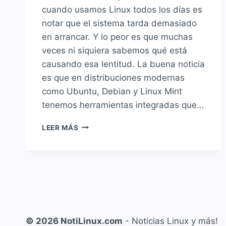
cuando usamos Linux todos los días es
notar que el sistema tarda demasiado
en arrancar. Y lo peor es que muchas
veces ni siquiera sabemos qué está
causando esa lentitud. La buena noticia
es que en distribuciones modernas
como Ubuntu, Debian y Linux Mint
tenemos herramientas integradas que…
LINUX
LEER MÁS
LENTO
AL
INICIAR?
DESCUBRÍ
QUÉ
SERVICIOS
ESTÁN
ARRUINANDO
© 2026 NotiLinux.com
- Noticias Linux y más!
EL