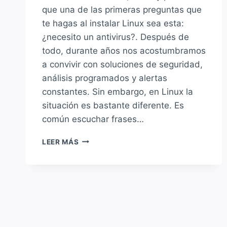
que una de las primeras preguntas que
te hagas al instalar Linux sea esta:
¿necesito un antivirus?. Después de
todo, durante años nos acostumbramos
a convivir con soluciones de seguridad,
análisis programados y alertas
constantes. Sin embargo, en Linux la
situación es bastante diferente. Es
común escuchar frases…
LA
LEER MÁS
PREGUNTA
QUE
TODOS
NOS
HACEMOS
¿NECESITO
ANTIVIRUS
EN