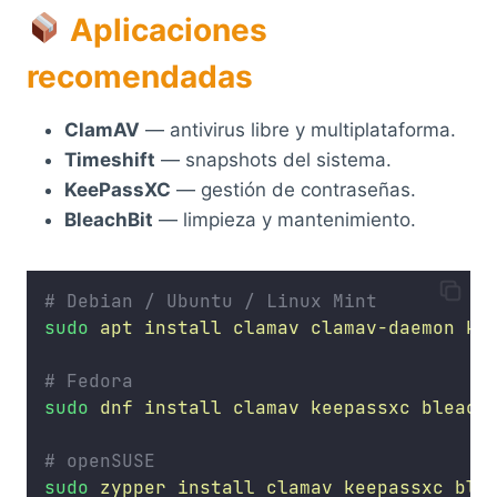
Aplicaciones
recomendadas
ClamAV
— antivirus libre y multiplataforma.
Timeshift
— snapshots del sistema.
KeePassXC
— gestión de contraseñas.
BleachBit
— limpieza y mantenimiento.
# Debian / Ubuntu / Linux Mint
sudo
apt
install
clamav
clamav-daemon
ke
# Fedora
sudo
dnf
install
clamav
keepassxc
bleach
# openSUSE
sudo
zypper
install
clamav
keepassxc
ble