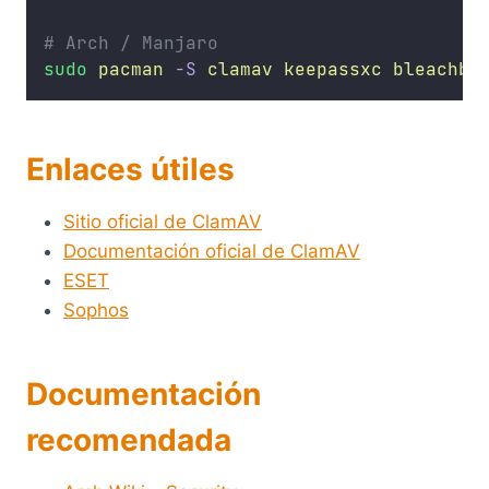
# Arch / Manjaro
sudo
pacman
-S
clamav
keepassxc
bleachbi
Enlaces útiles
Sitio oficial de ClamAV
Documentación oficial de ClamAV
ESET
Sophos
Documentación
recomendada