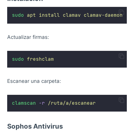
sudo
apt
install
clamav
clamav-daemon
Actualizar firmas:
sudo
freshclam
Escanear una carpeta:
clamscan
-r
/ruta/a/escanear
Sophos Antivirus