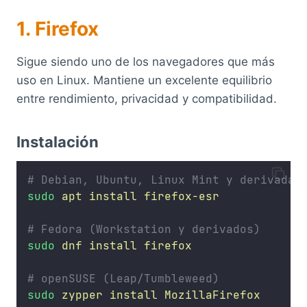
1. Firefox
Sigue siendo uno de los navegadores que más
uso en Linux. Mantiene un excelente equilibrio
entre rendimiento, privacidad y compatibilidad.
Instalación
# Debian, Ubuntu, Linux Mint y derivadas
sudo
apt
install
firefox-esr
# Fedora (Workstation y derivados)
sudo
dnf
install
firefox
# openSUSE (Leap/Tumbleweed)
sudo
zypper
install
MozillaFirefox