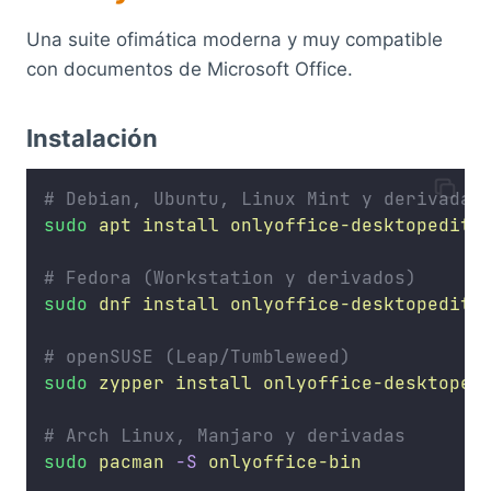
Una suite ofimática moderna y muy compatible
con documentos de Microsoft Office.
Instalación
# Debian, Ubuntu, Linux Mint y derivadas
sudo
apt
install
onlyoffice-desktopedito
# Fedora (Workstation y derivados)
sudo
dnf
install
onlyoffice-desktopedito
# openSUSE (Leap/Tumbleweed)
sudo
zypper
install
onlyoffice-desktoped
# Arch Linux, Manjaro y derivadas
sudo
pacman
-S
onlyoffice-bin