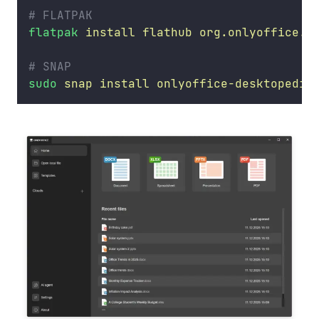
# FLATPAK
flatpak
install
flathub
org.onlyoffice.d
# SNAP
sudo
snap
install
onlyoffice-desktopedit