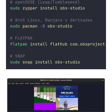
# openSUSE (Leap/Tumbleweed)
sudo
zypper
install
obs-studio
# Arch Linux, Manjaro y derivadas
sudo
pacman
-S
obs-studio
# FLATPAK
flatpak
install
flathub
com.obsproject.S
# SNAP
sudo
snap
install
obs-studio