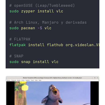
# openSUSE (Leap/Tumbleweed)
sudo
zypper
install
vlc
# Arch Linux, Manjaro y derivadas
sudo
pacman
-S
vlc
# FLATPAK
flatpak
install
flathub
org.videolan.VLC
# SNAP
sudo
snap
install
vlc