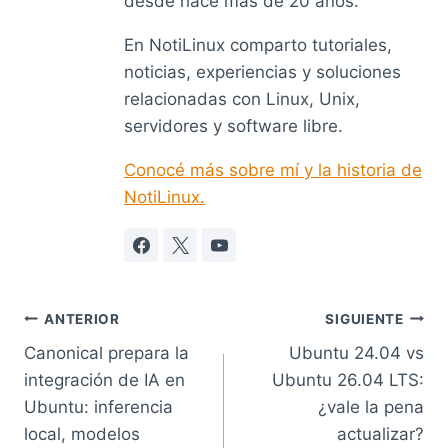
desde hace más de 20 años.
En NotiLinux comparto tutoriales,
noticias, experiencias y soluciones
relacionadas con Linux, Unix,
servidores y software libre.
Conocé más sobre mí y la historia de
NotiLinux.
Navegación
ANTERIOR
SIGUIENTE
Canonical prepara la
Ubuntu 24.04 vs
de
integración de IA en
Ubuntu 26.04 LTS:
entradas
Ubuntu: inferencia
¿vale la pena
local, modelos
actualizar?