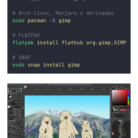
# Arch Linux, Manjaro y derivadas
sudo
pacman
-S
gimp
# FLATPAK
flatpak
install
flathub
org.gimp.GIMP
# SNAP
sudo
snap
install
gimp