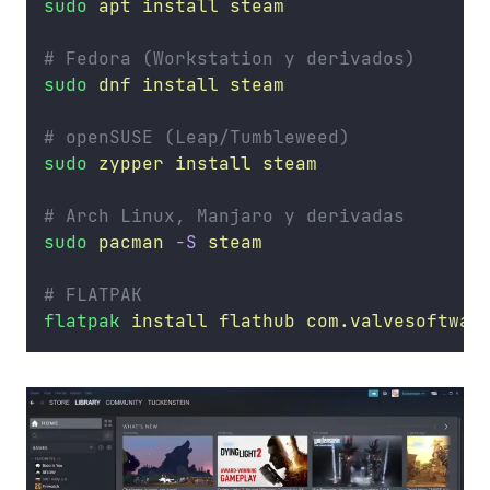
sudo
apt
install
steam
# Fedora (Workstation y derivados)
sudo
dnf
install
steam
# openSUSE (Leap/Tumbleweed)
sudo
zypper
install
steam
# Arch Linux, Manjaro y derivadas
sudo
pacman
-S
steam
# FLATPAK
flatpak
install
flathub
com.valvesoftwar