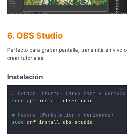
6. OBS Studio
Perfecto para grabar pantalla, transmitir en vivo o
crear tutoriales.
Instalación
# Debian, Ubuntu, Linux Mint y derivadas
sudo
apt
install
obs-studio
# Fedora (Workstation y derivados)
sudo
dnf
install
obs-studio