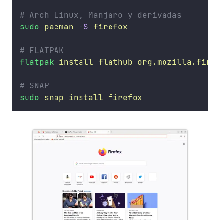
# Arch Linux, Manjaro y derivadas
sudo
pacman
-S
firefox
# FLATPAK
flatpak
install
flathub
org.mozilla.fire
# SNAP
sudo
snap
install
firefox