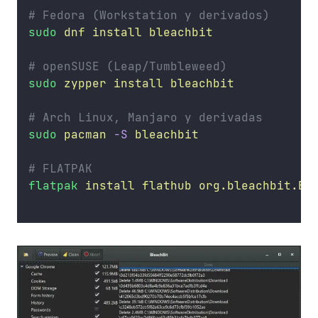
# Fedora (Workstation y derivados)
sudo
dnf
install
bleachbit
# openSUSE (Leap/Tumbleweed)
sudo
zypper
install
bleachbit
# Arch Linux, Manjaro y derivadas
sudo
pacman
-S
bleachbit
# FLATPAK
flatpak
install
flathub
org.bleachbit.Bl