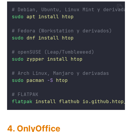
# Debian, Ubuntu, Linux Mint y derivadas
sudo
apt
install
htop
# Fedora (Workstation y derivados)
sudo
dnf
install
htop
# openSUSE (Leap/Tumbleweed)
sudo
zypper
install
htop
# Arch Linux, Manjaro y derivadas
sudo
pacman
-S
htop
# FLATPAK
flatpak
install
flathub
io.github.htop_d
4. OnlyOffice