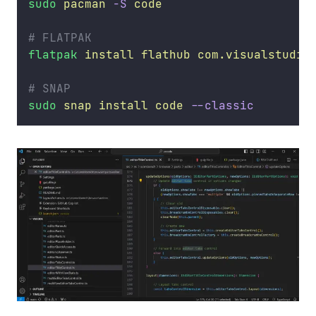
sudo
pacman
-S
code
# FLATPAK
flatpak
install
flathub
com.visualstudio
# SNAP
sudo
snap
install
code
--classic