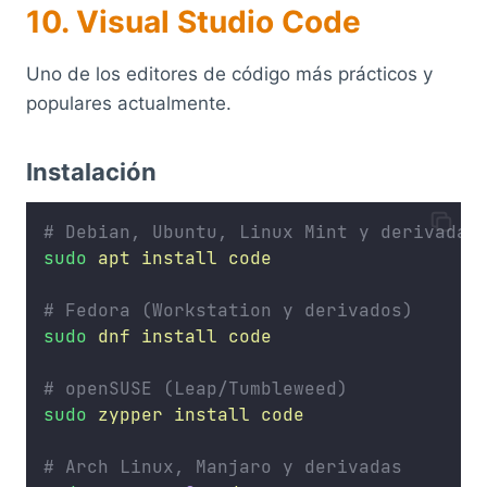
10. Visual Studio Code
Uno de los editores de código más prácticos y
populares actualmente.
Instalación
# Debian, Ubuntu, Linux Mint y derivadas
sudo
apt
install
code
# Fedora (Workstation y derivados)
sudo
dnf
install
code
# openSUSE (Leap/Tumbleweed)
sudo
zypper
install
code
# Arch Linux, Manjaro y derivadas