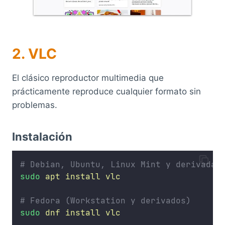
2. VLC
El clásico reproductor multimedia que
prácticamente reproduce cualquier formato sin
problemas.
Instalación
# Debian, Ubuntu, Linux Mint y derivadas
sudo
apt
install
vlc
# Fedora (Workstation y derivados)
sudo
dnf
install
vlc