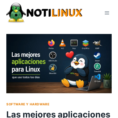
Saltar
al
contenido
SOFTWARE Y HARDWARE
Las mejores aplicaciones