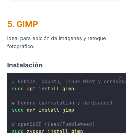
5. GIMP
Ideal para edición de imágenes y retoque
fotográfico.
Instalación
# Debian, Ubuntu, Linux Mint y derivadas
sudo
apt
install
gimp
# Fedora (Workstation y derivados)
sudo
dnf
install
gimp
# openSUSE (Leap/Tumbleweed)
sudo
zypper
install
gimp