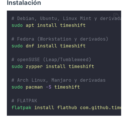
Instalación
# Debian, Ubuntu, Linux Mint y derivadas
sudo
apt
install
timeshift
# Fedora (Workstation y derivados)
sudo
dnf
install
timeshift
# openSUSE (Leap/Tumbleweed)
sudo
zypper
install
timeshift
# Arch Linux, Manjaro y derivadas
sudo
pacman
-S
timeshift
# FLATPAK
flatpak
install
flathub
com.github.times