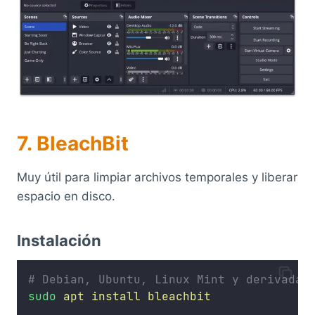
7. BleachBit
Muy útil para limpiar archivos temporales y liberar
espacio en disco.
Instalación
# Debian, Ubuntu, Linux Mint y derivadas
sudo
apt
install
bleachbit