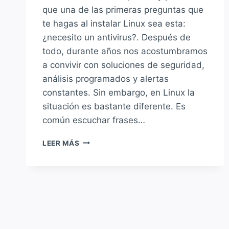
que una de las primeras preguntas que
te hagas al instalar Linux sea esta:
¿necesito un antivirus?. Después de
todo, durante años nos acostumbramos
a convivir con soluciones de seguridad,
análisis programados y alertas
constantes. Sin embargo, en Linux la
situación es bastante diferente. Es
común escuchar frases…
LA
LEER MÁS
PREGUNTA
QUE
TODOS
NOS
HACEMOS
¿NECESITO
ANTIVIRUS
EN