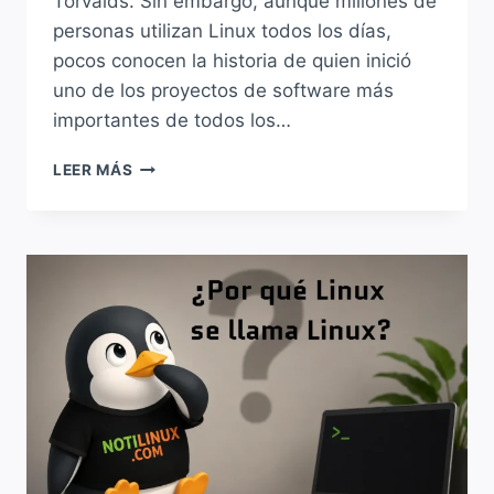
Torvalds. Sin embargo, aunque millones de
personas utilizan Linux todos los días,
pocos conocen la historia de quien inició
uno de los proyectos de software más
importantes de todos los…
¿QUIÉN
LEER MÁS
ES
LINUS
TORVALDS
Y
POR
QUÉ
SU
PROYECTO
PERSONAL
TERMINÓ
CAMBIANDO
LA
INFORMÁTICA?