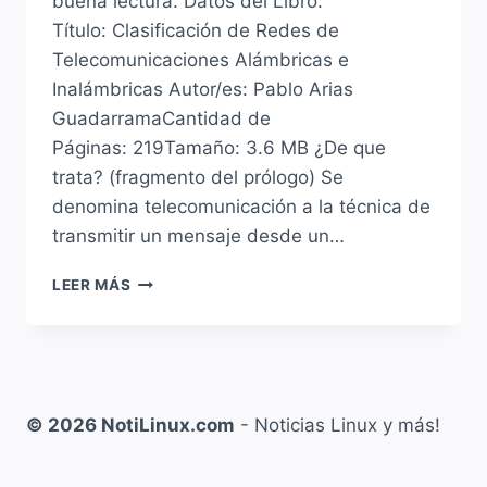
buena lectura. Datos del Libro:
Título: Clasificación de Redes de
Telecomunicaciones Alámbricas e
Inalámbricas Autor/es: Pablo Arias
GuadarramaCantidad de
Páginas: 219Tamaño: 3.6 MB ¿De que
trata? (fragmento del prólogo) Se
denomina telecomunicación a la técnica de
transmitir un mensaje desde un…
CLASIFICACIÓN
LEER MÁS
DE
REDES
DE
TELECOMUNICACIONES
ALÁMBRICAS
E
© 2026 NotiLinux.com
- Noticias Linux y más!
INALÁMBRICAS
DE
PABLO