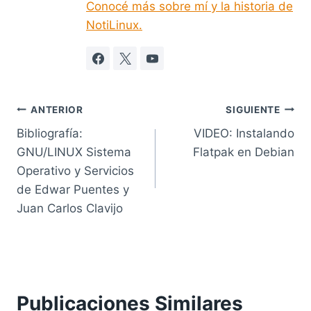
Conocé más sobre mí y la historia de
NotiLinux.
Navegación
ANTERIOR
SIGUIENTE
Bibliografía:
VIDEO: Instalando
de
GNU/LINUX Sistema
Flatpak en Debian
entradas
Operativo y Servicios
de Edwar Puentes y
Juan Carlos Clavijo
Publicaciones Similares