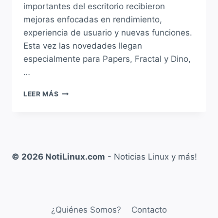
importantes del escritorio recibieron
mejoras enfocadas en rendimiento,
experiencia de usuario y nuevas funciones.
Esta vez las novedades llegan
especialmente para Papers, Fractal y Dino,
…
GNOME
LEER MÁS
MEJORA
PAPERS,
FRACTAL
Y
DINO
CON
© 2026 NotiLinux.com
- Noticias Linux y más!
NOVEDADES
MUY
INTERESANTES
¿Quiénes Somos?
Contacto